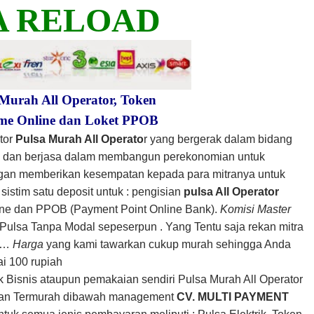
A RELOAD
 Murah All Operator, Token
me Online dan Loket PPOB
tor
Pulsa Murah All Operato
r yang bergerak dalam bidang
man dan berjasa dalam membangun perekonomian untuk
gan memberikan kesempatan kepada para mitranya untuk
sistim satu deposit untuk : pengisian
pulsa All Operator
ne dan PPOB (Payment Point Online Bank).
Komisi Master
Pulsa Tanpa Modal sepeserpun . Yang Tentu saja rekan mitra
l …
Harga
yang kami tawarkan cukup murah sehingga Anda
i 100 rupiah
 Bisnis ataupun pemakaian sendiri Pulsa Murah All Operator
dan Termurah dibawah management
CV. MULTI PAYMENT