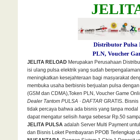
JELIT
Distributor Pulsa
PLN, Voucher Ga
JELITA RELOAD
Merupakan Perusahaan Distribu
isi ulang pulsa elektrik yang sudah berpengala
meningkatkan kesejahteraan bagi masyarakat den
membuka usaha berbisnis berjualan
pulsa dengan 
(GSM dan CDMA),
Token PLN, Voucher Game Onli
Dealer Tantom PULSA
·
DAFTAR
GRATIS. Bisnis 
tidak percaya bahwa ada bisnis yang tanpa moda
dapat mengatur selisih
harga
sebesar Rp.50 sampa
JELITA PULSA
adalah Server Multi Payment untuk
dan Bisnis Loket Pembayaran PPOB Terlengkap 