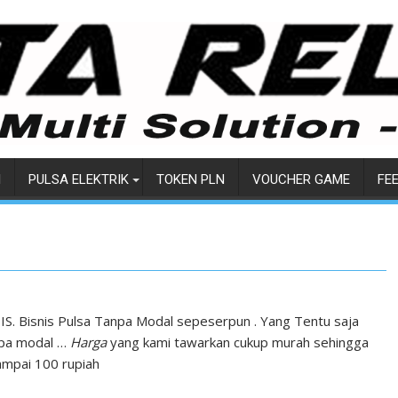
I
PULSA ELEKTRIK
TOKEN PLN
VOUCHER GAME
FE
S. Bisnis Pulsa Tanpa Modal sepeserpun . Yang Tentu saja
npa modal …
Harga
yang kami tawarkan cukup murah sehingga
mpai 100 rupiah