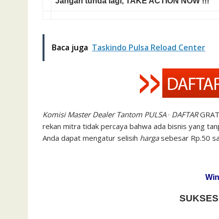
Jangan tunda lagi,
TAKE ACTION NOW !!!
Baca juga
Taskindo Pulsa Reload Center
Komisi Master Dealer Tantom PULSA
·
DAFTAR
GRATI
rekan mitra tidak percaya bahwa ada bisnis yang ta
Anda dapat mengatur selisih
harga
sebesar Rp.50 sa
Win
SUKSES