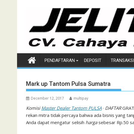
Skip
to
content
PENDAFTARAN
DEPOSIT
TRANSAKS
Mark up Tantom Pulsa Sumatra
December 12, 2017
multipay
Komisi
Master Dealer Tantom PULSA
·
DAFTAR
GRATI
rekan mitra tidak percaya bahwa ada bisnis yang ta
Anda dapat mengatur selisih
harga
sebesar Rp.50 sa