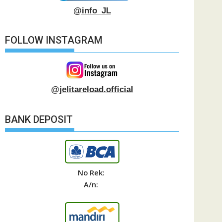
@info_JL
FOLLOW INSTAGRAM
@jelitareload.official
BANK DEPOSIT
No Rek:
A/n: