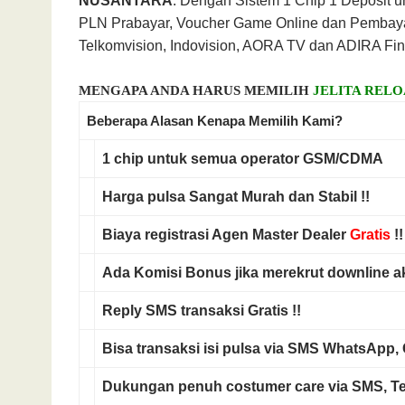
NUSANTARA
. Dengan Sistem 1 Chip 1 Deposit un
PLN Prabayar, Voucher Game Online dan Pembay
Telkomvision, Indovision, AORA TV dan ADIRA Fin
MENGAPA ANDA HARUS MEMILIH
JELITA REL
Beberapa Alasan Kenapa Memilih Kami?
1 chip untuk
semua operator
GSM/CDMA
Harga pulsa
Sangat Murah
dan
Stabil
!!
Biaya registrasi
Agen Master Dealer
Gratis
!!
Ada
Komisi Bonus
jika merekrut downline ak
Reply SMS
transaksi
Gratis
!!
Bisa transaksi isi pulsa via
SMS WhatsApp, G
Dukungan penuh costumer care via
SMS, T