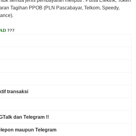
tuk semua jenis pembayaran meliputi : Pulsa Elektrik, Token
aran Tagihan PPOB (PLN Pascabayar, Telkom, Speedy,
ance).
OAD
???
tif transaksi
Talk dan Telegram !!
elepon maupun Telegram